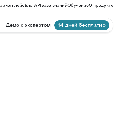
аркетплейс
Блог
API
База знаний
Обучение
О продукте
Демо с экспертом
14 дней бесплатно
док в
иями
я, гибкая настройка
а вас.