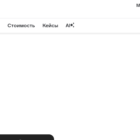
М
Стоимость
Кейсы
AI
DeskEddy – поря
оте с обращен
ей поддержки: 20+ каналов, умная маршрутизаци
усственный интеллект, который закрывает рутину з