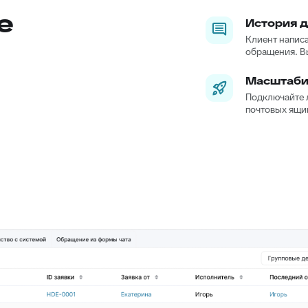
е
История д
Клиент написа
обращения. Вы
Масштаби
Подключайте л
почтовых ящик