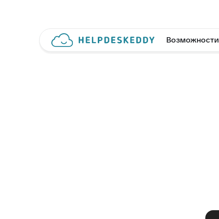
Возможности
Help
раб
Один сервис для вс
и иск