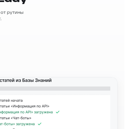
 от рутины
.