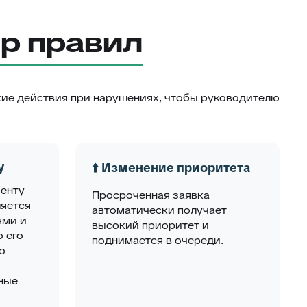
р правил
кие действия при нарушениях, чтобы руководителю
у
⬆️ Изменение приоритета
иенту
Просроченная заявка
ляется
автоматически получает
ями и
высокий приоритет и
 его
поднимается в очереди.
о
ные