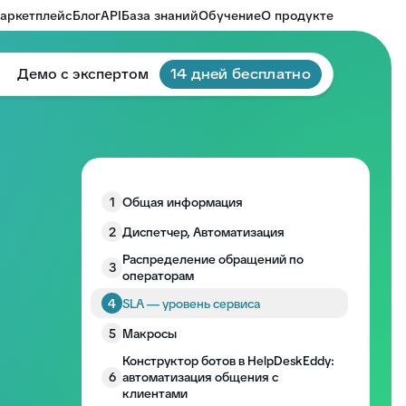
аркетплейс
Блог
API
База знаний
Обучение
О продукте
Демо с экспертом
14 дней бесплатно
1
Общая информация
2
Диспетчер, Автоматизация
Распределение обращений по
3
операторам
4
SLA — уровень сервиса
5
Макросы
Конструктор ботов в HelpDeskEddy:
6
автоматизация общения с
клиентами