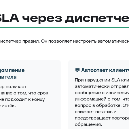
LA через диспетче
спетчер правил. Он позволяет настроить автоматичес
едомление
💬 Автоответ клиент
нителя
При нарушении SLA кл
автоматически отправ
ор получает
сообщение с извинени
ание о том, что срок
информацией о том, что
ке подходит к концу
вопрос в обработке. Эт
 истёк.
снижает негатив и
предотвращает повтор
обращения.