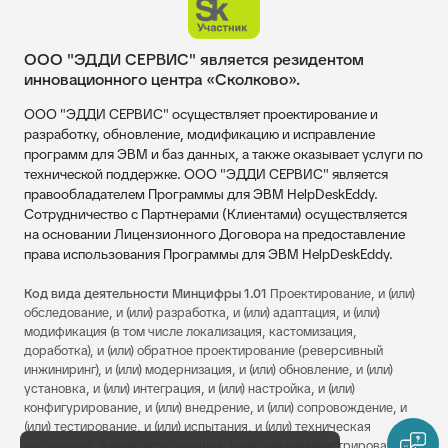
ООО "ЭДДИ СЕРВИС" является резидентом
инновационного центра «Сколково».
ООО "ЭДДИ СЕРВИС" осуществляет проектирование и
разработку, обновление, модификацию и исправление
программ для ЭВМ и баз данных, а также оказывает услуги по
технической поддержке. ООО "ЭДДИ СЕРВИС" является
правообладателем Программы для ЭВМ HelpDeskEddy.
Сотрудничество с Партнерами (Клиентами) осуществляется
на основании Лицензионного Договора на предоставление
права использования Программы для ЭВМ HelpDeskEddy.
Код вида деятельности Минцифры 1.01
Проектирование, и (или)
обследование, и (или) разработка, и (или) адаптация, и (или)
модификация (в том числе локализация, кастомизация,
доработка), и (или) обратное проектирование (реверсивный
инжиниринг), и (или) модернизация, и (или) обновление, и (или)
установка, и (или) интеграция, и (или) настройка, и (или)
конфигурирование, и (или) внедрение, и (или) сопровождение, и
(или) тестирование, и (или) испытания, и (или) техническая
поддержка, и (или) эксплуатация, включая администрирование, а