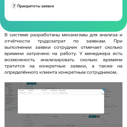
7
Приоритеты заявки
8
Статусы
9
Типы заявок
10
Поиск, Фильтр, Сортировка
В системе разработаны механизмы для анализа и
отчётности трудозатрат по заявкам. При
11
Фильтрация заявок
выполнении заявки сотрудник отмечает сколько
12
Аудит по заявке
времени затрачено на работу. У менеджера есть
возможность анализировать сколько времени
13
Учёт трудозатрат
тратится на конкретные заявки, а также на
14
Шаблоны ответов
определённого клиента конкретным сотрудником.
15
Заморозка заявок
16
Контроль заявки
17
Метки к тикетам
18
Блокировка заявок
19
Экспорт заявки