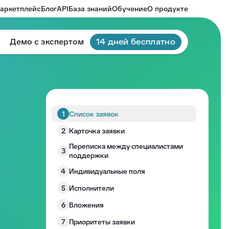
аркетплейс
Блог
API
База знаний
Обучение
О продукте
Демо с экспертом
14 дней бесплатно
1
Список заявок
2
Карточка заявки
Переписка между специалистами
3
поддержки
4
Индивидуальные поля
5
Исполнители
6
Вложения
7
Приоритеты заявки