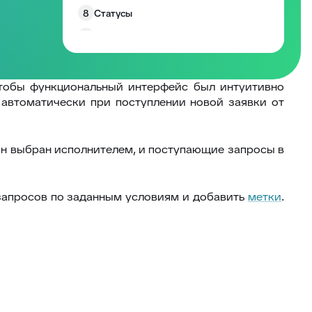
8
Статусы
9
Типы заявок
10
Поиск, Фильтр, Сортировка
11
Фильтрация заявок
чтобы функциональный интерфейс был интуитивно
автоматически при поступлении новой заявки от
12
Аудит по заявке
13
Учёт трудозатрат
он выбран исполнителем, и поступающие запросы в
14
Шаблоны ответов
15
Заморозка заявок
апросов по заданным условиям и добавить
метки
.
16
Контроль заявки
17
Метки к тикетам
18
Блокировка заявок
19
Экспорт заявки
20
Оборудование