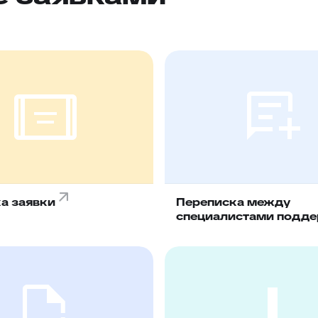
а заявки
Переписка между
специалистами подд