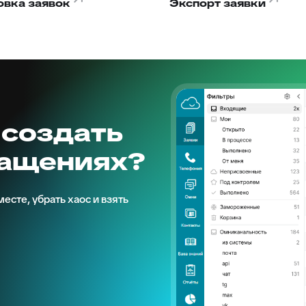
овка заявок
Экспорт заявки
 создать
ращениях?
есте, убрать хаос и взять