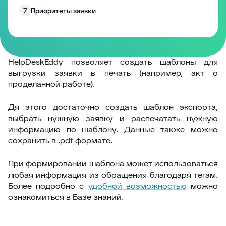
7
Приоритеты заявки
8
Статусы
9
Типы заявок
10
Поиск, Фильтр, Сортировка
HelpDeskEddy позволяет создать шаблоны для
выгрузки заявки в печать (например, акт о
11
Фильтрация заявок
проделанной работе).
12
Аудит по заявке
Дя этого достаточно создать шаблон экспорта,
13
Учёт трудозатрат
выбрать нужную заявку и распечатать нужную
14
Шаблоны ответов
информацию по шаблону. Данные также можно
сохранить в .pdf формате.
15
Заморозка заявок
16
Контроль заявки
При формировании шаблона может использоваться
любая информация из обращения благодаря тегам.
17
Метки к тикетам
Более подробно с
удобной возможностью
можно
18
Блокировка заявок
ознакомиться в Базе знаний.
19
Экспорт заявки