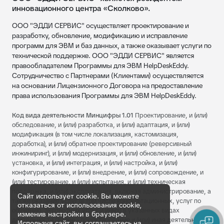
инновационного центра «Сколково».
ООО "ЭДДИ СЕРВИС" осуществляет проектирование и
разработку, обновление, модификацию и исправление
программ для ЭВМ и баз данных, а также оказывает услуги по
технической поддержке. ООО "ЭДДИ СЕРВИС" является
правообладателем Программы для ЭВМ HelpDeskEddy.
Сотрудничество с Партнерами (Клиентами) осуществляется
на основании Лицензионного Договора на предоставление
права использования Программы для ЭВМ HelpDeskEddy.
Код вида деятельности Минцифры 1.01
Проектирование, и (или)
обследование, и (или) разработка, и (или) адаптация, и (или)
модификация (в том числе локализация, кастомизация,
доработка), и (или) обратное проектирование (реверсивный
инжиниринг), и (или) модернизация, и (или) обновление, и (или)
установка, и (или) интеграция, и (или) настройка, и (или)
конфигурирование, и (или) внедрение, и (или) сопровождение, и
(или) тестирование, и (или) испытания, и (или) техническая
поддержка, и (или) эксплуатация, включая администрирование, а
Сайт использует cookie. Вы можете
также оказание услуг (в том числе консультационных, услуг по
отказаться от использования cookie,
обучению, экспертных услуг и иных) в указанных видах
изменив настройки в браузере.
деятельности (далее - проектирование и (или) иная деятельность,
Используя сайт, вы соглашаетесь на