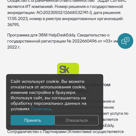
Общество с ограниченной ответственностью "ЭДДИ СЕРВИС"
является ИТ компанией. Номер решения о государственной
аккредитации: АО-20230502-12668532741-3, дата решения:
17.05.2023, номер в реестре аккредитованных организаций:
36795.
Программа для ЭВМ HelpDeskEddy. Свидетельство о
государственной регистрации № 2022660496 от «03» июня
2022 г.
Сайт использует cookie. Вы можете
ООО "ЭДДИ СЕРВИС" является резидентом
отказаться от использования cookie,
инновационного центра «Сколково».
изменив настройки в браузере.
Используя сайт, вы соглашаетесь на
ООО "ЭДДИ СЕРВИС" осуществляет проектирование и
обработку персональных данных на
разработку, обновление, модификацию и исправление
условиях
Политики
.
программ для ЭВМ и баз данных, а также оказывает услуги по
технической поддержке. ООО "ЭДДИ СЕРВИС" является
Принять
Отказаться
правообладателем Программы для ЭВМ HelpDeskEddy.
Сотрудничество с Партнерами (Клиентами) осуществляется