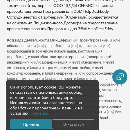
технической поддержке. ООО "ЭДДИ СЕРВИС" является
правообладателем Программы для ЭВМ HelpDeskEddy.
Сотрудничество с Партнерами (Клиентами) осуществляется
на основании Лицензионного Договора на предоставление
права использования Программы для ЭВМ HelpDeskEddy.
Код вида деятельности Минцифры 1.01
Проектирование, и (или)
обследование, и (или) разработка, и (или) адаптация, и (или)
модификация (в том числе локализация, кастомизация,
доработка), и (или) обратное проектирование (реверсивный
инжиниринг), и (или) модернизация, и (или) обновление, и (или)
установка, и (или) интеграция, и (или) настройка, и (или)
конфигурирование, и (или) внедрение, и (или) сопровождение, и
(или) тестирование, и (или) испытания, и (или) техническая
поддержка, и (или) эксплуатация, включая администрирование, а
Сайт использует cookie. Вы можете
также оказание услуг (в том числе консультационных, услуг по
отказаться от использования cookie,
обучению, экспертных услуг и иных) в указанных видах
изменив настройки в браузере.
деятельности (далее - проектирование и (или) иная деятельность,
Используя сайт, вы соглашаетесь на
а также оказание услуг), в отношении программ для электронных
обработку персональных данных на
вычислительных машин (далее - программы для ЭВМ), и (или) баз
условиях
Политики
.
данных (в том числе их обновлений и исправлений), и (или)
визуальных пользовательских интерфейсов.
Принять
Отказаться