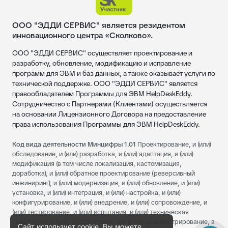
ООО "ЭДДИ СЕРВИС" является резидентом
инновационного центра «Сколково».
ООО "ЭДДИ СЕРВИС" осуществляет проектирование и
разработку, обновление, модификацию и исправление
программ для ЭВМ и баз данных, а также оказывает услуги по
технической поддержке. ООО "ЭДДИ СЕРВИС" является
правообладателем Программы для ЭВМ HelpDeskEddy.
Сотрудничество с Партнерами (Клиентами) осуществляется
на основании Лицензионного Договора на предоставление
права использования Программы для ЭВМ HelpDeskEddy.
Код вида деятельности Минцифры 1.01
Проектирование, и (или)
обследование, и (или) разработка, и (или) адаптация, и (или)
модификация (в том числе локализация, кастомизация,
доработка), и (или) обратное проектирование (реверсивный
инжиниринг), и (или) модернизация, и (или) обновление, и (или)
установка, и (или) интеграция, и (или) настройка, и (или)
конфигурирование, и (или) внедрение, и (или) сопровождение, и
(или) тестирование, и (или) испытания, и (или) техническая
поддержка, и (или) эксплуатация, включая администрирование, а
Сайт использует cookie. Вы можете