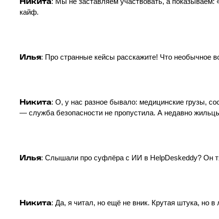
Никита
: Мы не заставляем участвовать, а показываем: 
кайф.
Илья
: Про странные кейсы расскажите! Что необычное в
Никита
: О, у нас разное бывало: медицинские грузы, 
— служба безопасности не пропустила. А недавно жильцы 
Илья
: Слышали про суфлёра с ИИ в HelpDeskeddy? Он тя
Никита
: Да, я читал, но ещё не вник. Крутая штука, но