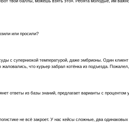
«Вот твои баллы, можешь взять это». Ребята молодые, им важно
озили или просили?
сосуды с супернизкой температурой, даже эмбрионы. Один клие
жаловались, что курьер забрал котёнка из подъезда. Пожалел, 
нет ответы из базы знаний, предлагает варианты с процентом 
 в логистике не всё закроет. У нас кейсы сложные, два одинаков