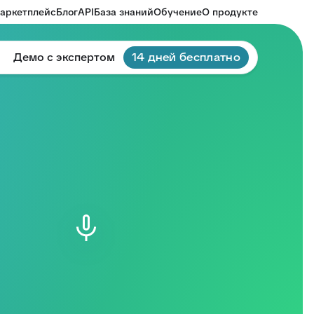
аркетплейс
Блог
API
База знаний
Обучение
О продукте
Демо с экспертом
14 дней бесплатно