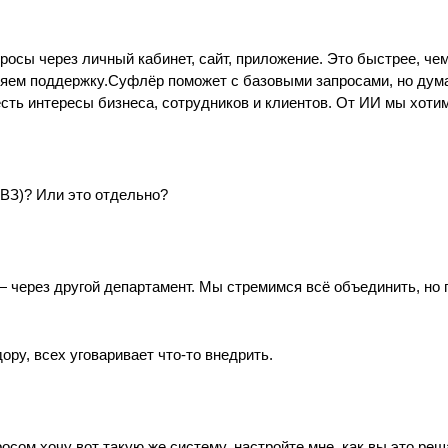
росы через личный кабинет, сайт, приложение. Это быстрее, че
няем поддержку.Суфлёр поможет с базовыми запросами, но дума
сть интересы бизнеса, сотрудников и клиентов. От ИИ мы хотим 
ПВЗ)? Или это отдельно?
 через другой департамент. Мы стремимся всё объединить, но 
ру, всех уговаривает что-то внедрить.
просом хочу вот такую же систему, настройте мне, как вы это ре