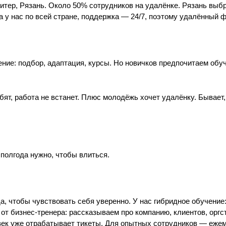
Питер, Рязань. Около 50% сотрудников на удалёнке. Рязань выбр
а у нас по всей стране, поддержка — 24/7, поэтому удалённый ф
чение: подбор, адаптация, курсы. Но новичков предпочитаем об
бят, работа не встанет. Плюс молодёжь хочет удалёнку. Бывае
 полгода нужно, чтобы влиться.
да, чтобы чувствовать себя уверенно. У нас гибридное обучение
от бизнес-тренера: рассказываем про компанию, клиентов, оргс
овек уже отрабатывает тикеты. Для опытных сотрудников — еже