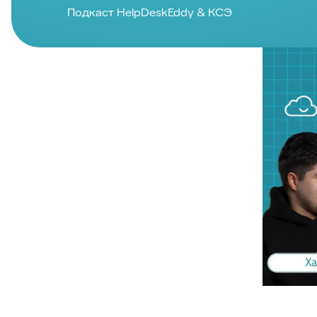
Подкаст HelpDeskEddy & КСЭ