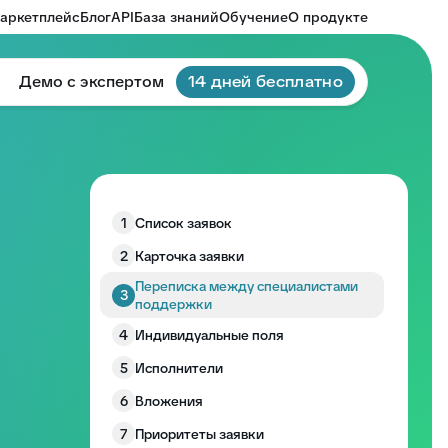
аркетплейс
Блог
API
База знаний
Обучение
О продукте
Демо с экспертом
14 дней бесплатно
1
Список заявок
2
Карточка заявки
Переписка между специалистами
3
поддержки
4
Индивидуальные поля
5
Исполнители
6
Вложения
7
Приоритеты заявки