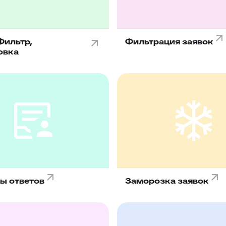
Фильтр,
Фильтрация заявок
овка
ы ответов
Заморозка заявок