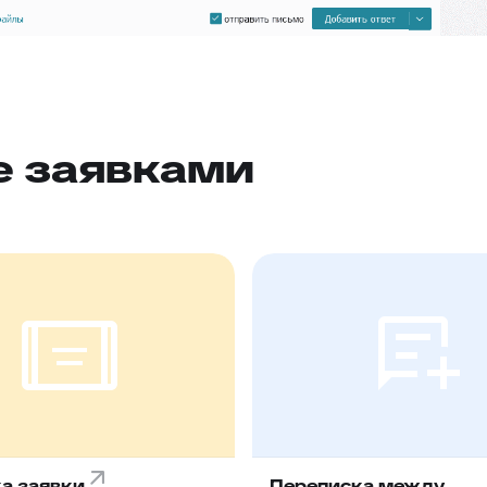
е заявками
а заявки
Переписка между