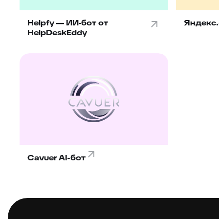
Helpfy — ИИ-бот от
Яндекс.
HelpDeskEddy
Cavuer AI-бот