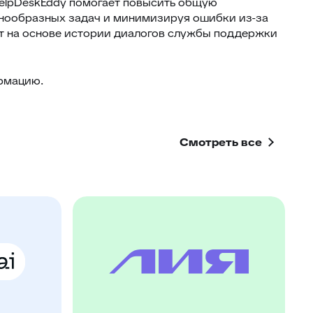
HelpDeskEddy помогает повысить общую
днообразных задач и минимизируя ошибки из-за
ит на основе истории диалогов службы поддержки
рмацию.
Смотреть все