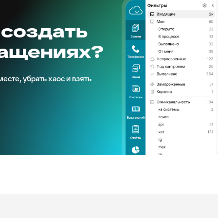
 создать
ращениях?
есте, убрать хаос и взять