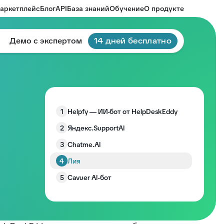
аркетплейс
Блог
API
База знаний
Обучение
О продукте
Демо с экспертом
14 дней бесплатно
1
Helpfy — ИИ-бот от HelpDeskEddy
2
Яндекс.SupportAI
3
Chatme.AI
4
Лия
5
Cavuer AI-бот