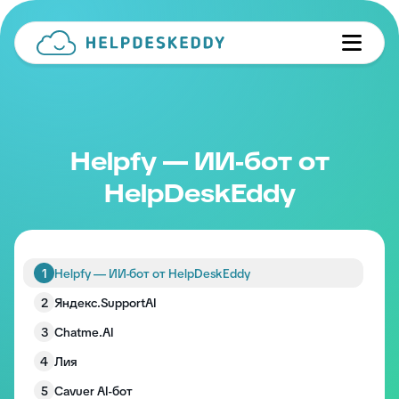
Helpfy — ИИ-бот от
HelpDeskEddy
1
Helpfy — ИИ-бот от HelpDeskEddy
2
Яндекс.SupportAI
3
Chatme.AI
4
Лия
5
Cavuer AI-бот