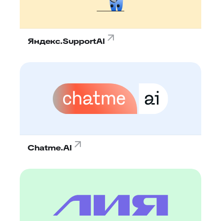
Яндекс.SupportAI
Chatme.AI