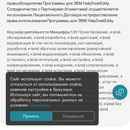
правообладателем Программы для ЭВМ HelpDeskEddy.
Сотрудничество с Партнерами (Клиентами) осуществляется
на основании Лицензионного Договора на предоставление
права использования Программы для ЭВМ HelpDeskEddy.
Код вида деятельности Минцифры 1.01
Проектирование, и (или)
обследование, и (или) разработка, и (или) адаптация, и (или)
модификация (в том числе локализация, кастомизация,
доработка), и (или) обратное проектирование (реверсивный
инжиниринг), и (или) модернизация, и (или) обновление, и (или)
установка, и (или) интеграция, и (или) настройка, и (или)
конфигурирование, и (или) внедрение, и (или) сопровождение, и
(или) тестирование, и (или) испытания, и (или) техническая
поддержка, и (или) эксплуатация, включая администрирование, а
Сайт использует cookie. Вы можете
также оказание услуг (в том числе консультационных, услуг по
отказаться от использования cookie,
обучению, экспертных услуг и иных) в указанных видах
изменив настройки в браузере.
деятельности (далее - проектирование и (или) иная деятельность,
Используя сайт, вы соглашаетесь на
а также оказание услуг), в отношении программ для электронных
обработку персональных данных на
вычислительных машин (далее - программы для ЭВМ), и (или) баз
условиях
Политики
.
данных (в том числе их обновлений и исправлений), и (или)
визуальных пользовательских интерфейсов.
Принять
Отказаться