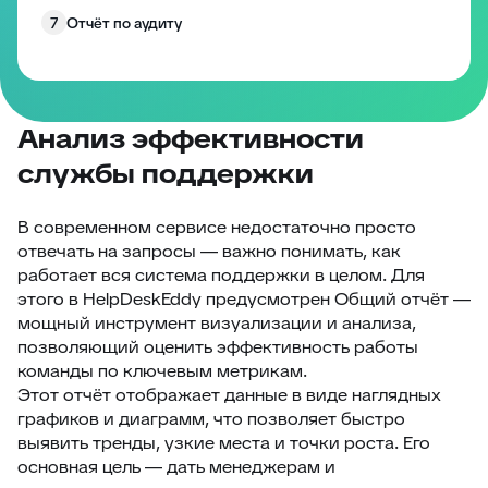
7
Отчёт по аудиту
8
Отчёт по SLA
9
Отчёт по пользователям
Отчёт по компаниям: B2B-аналитика клиентской
Анализ эффективности
10
поддержки
службы поддержки
Отчёт по департаментам: аналитика
11
эффективности отделов поддержки
В современном сервисе недостаточно просто
12
Отчёт «Оценки по сотрудникам»
отвечать на запросы — важно
понимать, как
13
Оценки по заявкам
работает вся система поддержки в целом
. Для
этого в HelpDeskEddy предусмотрен
Общий отчёт
—
14
Отчёт по операторам
мощный инструмент визуализации и анализа,
15
Индивидуальные отчёты - конструктор
позволяющий оценить эффективность работы
команды по ключевым метрикам.
16
Отчёты по расписанию
Этот отчёт отображает данные в виде
наглядных
17
Отчётность - интеграция с Power BI
графиков и диаграмм
, что позволяет быстро
выявить тренды, узкие места и точки роста. Его
основная цель — дать менеджерам и