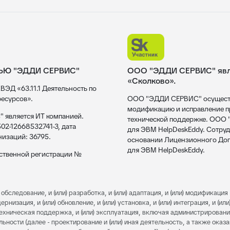
ЬЮ "ЭДДИ СЕРВИС"
ООО "ЭДДИ СЕРВИС" явля
«Сколково».
ВЭД «63.11.1 Деятельность по
есурсов».
ООО "ЭДДИ СЕРВИС" осуществл
модификацию и исправление пр
 является ИТ компанией.
технической поддержке. ООО
02-12668532741-3, дата
для ЭВМ HelpDeskEddy. Сотруд
низаций: 36795.
основании Лицензионного Дог
для ЭВМ HelpDeskEddy.
рственной регистрации №
обследование, и (или) разработка, и (или) адаптация, и (или) модификация 
изация, и (или) обновление, и (или) установка, и (или) интеграция, и (или)
) техническая поддержка, и (или) эксплуатация, включая администрировани
льности (далее - проектирование и (или) иная деятельность, а также оказ