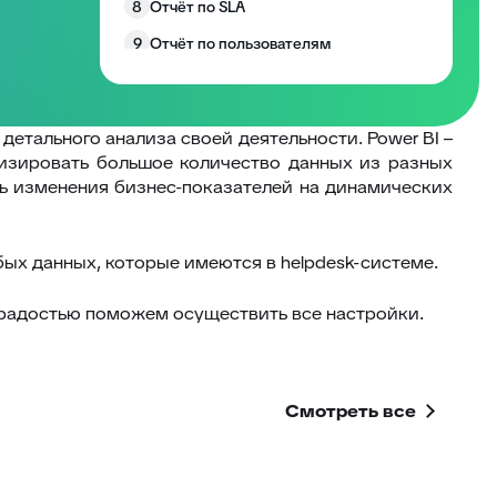
8
Отчёт по SLA
9
Отчёт по пользователям
Отчёт по компаниям: B2B-
10
аналитика клиентской поддержки
Отчёт по департаментам:
 детального анализа своей деятельности.
Power BI –
11
аналитика эффективности отделов
лизировать большое количество данных из разных
поддержки
ь изменения бизнес-показателей на динамических
12
Отчёт «Оценки по сотрудникам»
13
Оценки по заявкам
ых данных, которые имеются в helpdesk-системе.
14
Отчёт по операторам
Индивидуальные отчёты -
радостью поможем осуществить все настройки.
15
конструктор
16
Отчёты по расписанию
17
Отчётность - интеграция с Power BI
Смотреть все