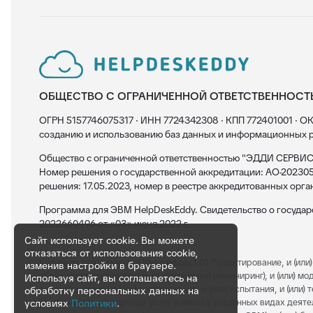
ОБЩЕСТВО С ОГРАНИЧЕННОЙ ОТВЕТСТВЕННОСТ
ОГРН 5157746075317 · ИНН 7724342308 · КПП 772401001 · ОК
созданию и использованию баз данных и информационных р
Общество с ограниченной ответственностью "ЭДДИ СЕРВИС"
Номер решения о государственной аккредитации: АО-202305
решения: 17.05.2023, номер в реестре аккредитованных орга
Программа для ЭВМ HelpDeskEddy. Свидетельство о госуда
2022660496 от «03» июня 2022 г.
Сайт использует cookie. Вы можете
отказаться от использования cookie,
Код вида деятельности Минцифры 1.01
Проектирование, и (или) 
изменив настройки в браузере.
обратное проектирование (реверсивный инжиниринг), и (или) модерн
Используя сайт, вы соглашаетесь на
сопровождение, и (или) тестирование, и (или) испытания, и (или
обработку персональных данных на
по обучению, экспертных услуг и иных) в указанных видах деяте
условиях
Политики
.