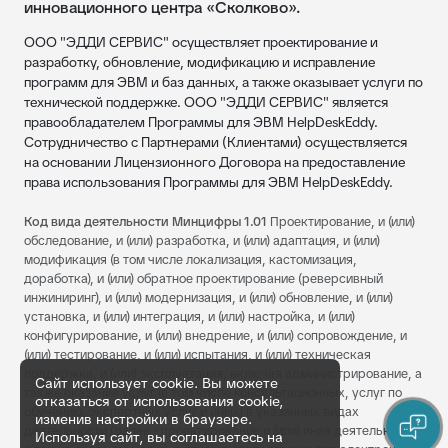
инновационного центра «Сколково».
ООО "ЭДДИ СЕРВИС" осуществляет проектирование и
разработку, обновление, модификацию и исправление
программ для ЭВМ и баз данных, а также оказывает услуги по
технической поддержке. ООО "ЭДДИ СЕРВИС" является
правообладателем Программы для ЭВМ HelpDeskEddy.
Сотрудничество с Партнерами (Клиентами) осуществляется
на основании Лицензионного Договора на предоставление
права использования Программы для ЭВМ HelpDeskEddy.
Код вида деятельности Минцифры 1.01
Проектирование, и (или)
обследование, и (или) разработка, и (или) адаптация, и (или)
модификация (в том числе локализация, кастомизация,
доработка), и (или) обратное проектирование (реверсивный
инжиниринг), и (или) модернизация, и (или) обновление, и (или)
установка, и (или) интеграция, и (или) настройка, и (или)
конфигурирование, и (или) внедрение, и (или) сопровождение, и
(или) тестирование, и (или) испытания, и (или) техническая
поддержка, и (или) эксплуатация, включая администрирование, а
Сайт использует cookie. Вы можете
также оказание услуг (в том числе консультационных, услуг по
отказаться от использования cookie,
обучению, экспертных услуг и иных) в указанных видах
изменив настройки в браузере.
деятельности (далее - проектирование и (или) иная деятельность,
Используя сайт, вы соглашаетесь на