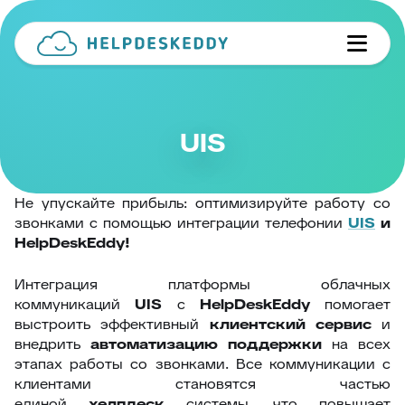
UIS
Не упускайте прибыль: оптимизируйте работу со
звонками с помощью интеграции телефонии
UIS
и
HelpDeskEddy!
Интеграция платформы облачных
коммуникаций
UIS
с
HelpDeskEddy
помогает
выстроить эффективный
клиентский сервис
и
внедрить
автоматизацию поддержки
на всех
этапах работы со звонками. Все коммуникации с
клиентами становятся частью
единой
хелпдеск
системы, что повышает