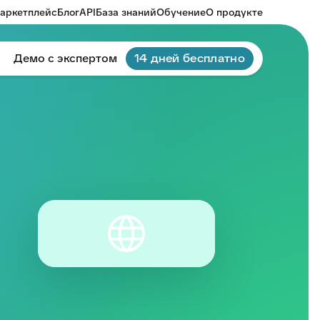
аркетплейс
Блог
API
База знаний
Обучение
О продукте
Демо с экспертом
14 дней бесплатно