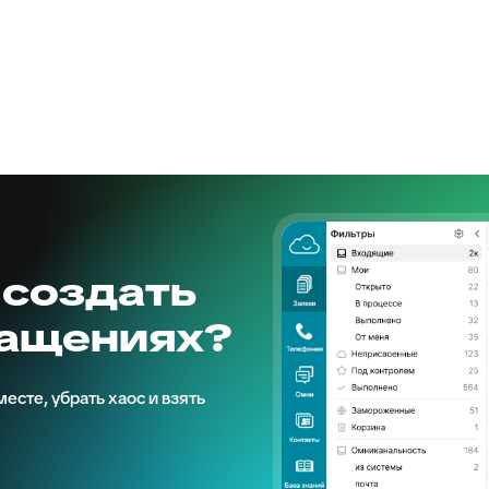
 создать
ращениях?
есте, убрать хаос и взять