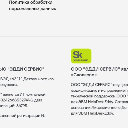
Политика обработки
персональных данных
ЬЮ "ЭДДИ СЕРВИС"
ООО "ЭДДИ СЕРВИС" явля
«Сколково».
ВЭД «63.11.1 Деятельность по
есурсов».
ООО "ЭДДИ СЕРВИС" осуществл
модификацию и исправление пр
 является ИТ компанией.
технической поддержке. ООО
02-12668532741-3, дата
для ЭВМ HelpDeskEddy. Сотруд
низаций: 36795.
основании Лицензионного Дог
для ЭВМ HelpDeskEddy.
рственной регистрации №