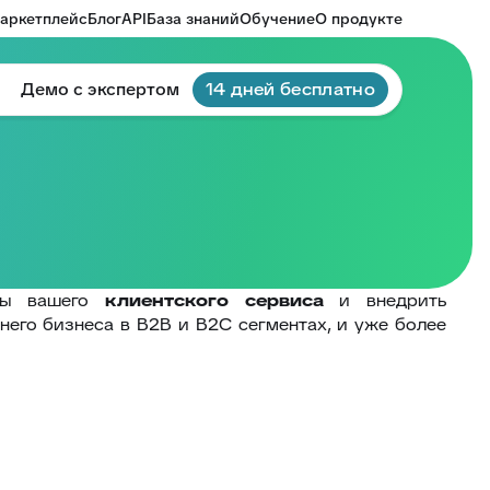
аркетплейс
Блог
API
База знаний
Обучение
О продукте
Демо с экспертом
14 дней бесплатно
оты вашего
клиентского сервиса
и внедрить
днего бизнеса в B2B и B2C сегментах, и уже более