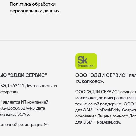
Политика обработки
персональных данных
ЬЮ "ЭДДИ СЕРВИС"
ООО "ЭДДИ СЕРВИС" явля
«Сколково».
ВЭД «63.11.1 Деятельность по
есурсов».
ООО "ЭДДИ СЕРВИС" осуществл
модификацию и исправление пр
 является ИТ компанией.
технической поддержке. ООО
02-12668532741-3, дата
для ЭВМ HelpDeskEddy. Сотруд
низаций: 36795.
основании Лицензионного Дог
для ЭВМ HelpDeskEddy.
рственной регистрации №