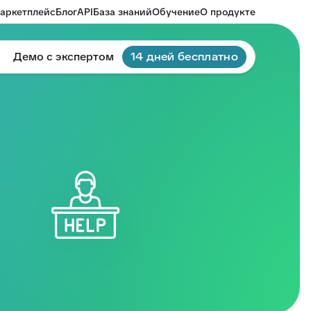
аркетплейс
Блог
API
База знаний
Обучение
О продукте
Демо с экспертом
14 дней бесплатно