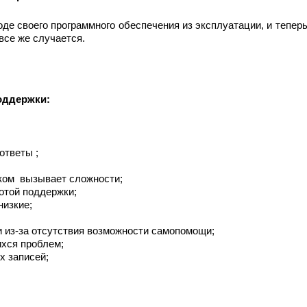
оде своего программного обеспечения из эксплуатации, и тепе
 все же случается.
поддержки:
тветы ;
ком вызывает сложности;
отой поддержки;
низкие;
 из-за отсутствия возможности самопомощи;
хся проблем;
х записей;