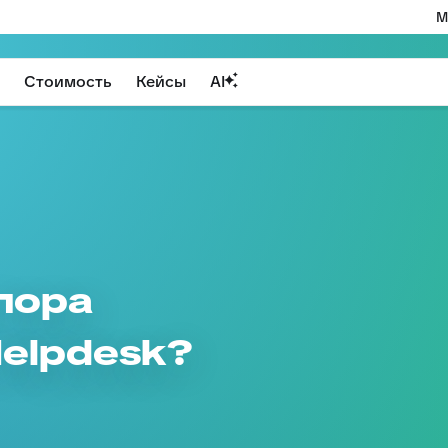
М
Стоимость
Кейсы
AI
 пора
Helpdesk?