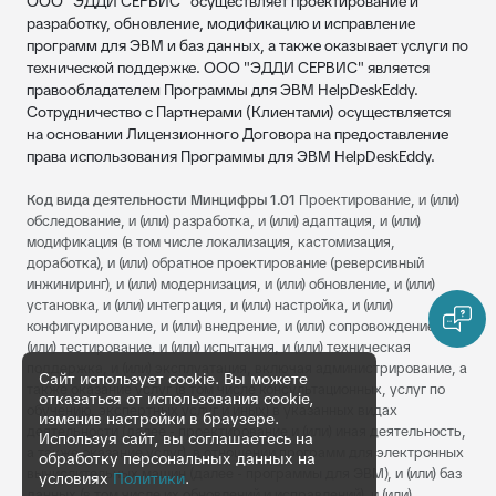
ООО "ЭДДИ СЕРВИС" осуществляет проектирование и
разработку, обновление, модификацию и исправление
программ для ЭВМ и баз данных, а также оказывает услуги по
технической поддержке. ООО "ЭДДИ СЕРВИС" является
правообладателем Программы для ЭВМ HelpDeskEddy.
Сотрудничество с Партнерами (Клиентами) осуществляется
на основании Лицензионного Договора на предоставление
права использования Программы для ЭВМ HelpDeskEddy.
Код вида деятельности Минцифры 1.01
Проектирование, и (или)
обследование, и (или) разработка, и (или) адаптация, и (или)
модификация (в том числе локализация, кастомизация,
доработка), и (или) обратное проектирование (реверсивный
инжиниринг), и (или) модернизация, и (или) обновление, и (или)
установка, и (или) интеграция, и (или) настройка, и (или)
конфигурирование, и (или) внедрение, и (или) сопровождение, и
(или) тестирование, и (или) испытания, и (или) техническая
поддержка, и (или) эксплуатация, включая администрирование, а
Сайт использует cookie. Вы можете
также оказание услуг (в том числе консультационных, услуг по
отказаться от использования cookie,
обучению, экспертных услуг и иных) в указанных видах
изменив настройки в браузере.
деятельности (далее - проектирование и (или) иная деятельность,
Используя сайт, вы соглашаетесь на
а также оказание услуг), в отношении программ для электронных
обработку персональных данных на
вычислительных машин (далее - программы для ЭВМ), и (или) баз
условиях
Политики
.
данных (в том числе их обновлений и исправлений), и (или)