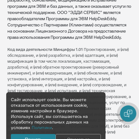
разработку, обновление, модификацию и исправление
программ для ЭВМ и баз данных, а также оказывает услуги по
технической поддержке. ООО "ЭДДИ СЕРВИС" является
правообладателем Программы для ЭВМ HelpDeskEddy.
Сотрудничество с Партнерами (Клиентами) осуществляется
на основании Лицензионного Договора на предоставление
права использования Программы для ЭВМ HelpDeskEddy.
Код вида деятельности Минцифры 1.01
Проектирование, и (или)
обследование, и (или) разработка, и (или) адаптация, и (или)
модификация (в том числе локализация, кастомизация,
доработка), и (или) обратное проектирование (реверсивный
инжиниринг), и (или) модернизация, и (или) обновление, и (или)
установка, и (или) интеграция, и (или) настройка, и (или)
конфигурирование, и (или) внедрение, и (или) сопровождение, и
(или) тестирование, и (или) испытания, и (или) техническая
поддержка, и (или) эксплуатация, включая администрирование, а
Сайт использует cookie. Вы можете
также оказание услуг (в том числе консультационных, услуг по
отказаться от использования cookie,
обучению, экспертных услуг и иных) в указанных видах
изменив настройки в браузере.
деятельности (далее - проектирование и (или) иная деятельность,
Используя сайт, вы соглашаетесь на
а также оказание услуг), в отношении программ для электронных
обработку персональных данных на
вычислительных машин (далее - программы для ЭВМ), и (или) баз
условиях
Политики
.
данных (в том числе их обновлений и исправлений), и (или)
визуальных пользовательских интерфейсов.