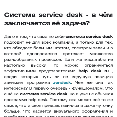
Система service desk - в чём
заключается её задача?
Дело в том, что сама по себе
система service desk
подходит не для всех компаний, а только для тех,
кто обладает большим штатом, спектром задач и в
которой одновременно протекает множество
разнообразных процессов. Если же масштабы не
настолько высоки, то можно ограничиться
эффективными представителями
help desk ru
,
среди которых чуть ли не ведущую позицию
занимает программа
zendesk
. Чем же она так
интересна? В первую очередь - функционалом. Это
ещё не
система service desk
, но и уже не обычная
программа help desk. Поэтому она может всё то же
самое, что и своя предшественница и даже чуточку
больше. Что касается визуального оформления и
юзабилити, то тут к этой программе придраться не