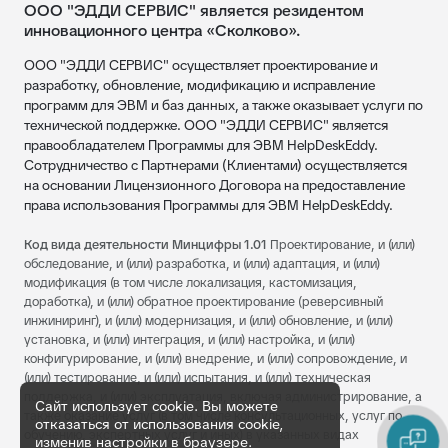
ООО "ЭДДИ СЕРВИС" является резидентом
инновационного центра «Сколково».
ООО "ЭДДИ СЕРВИС" осуществляет проектирование и
разработку, обновление, модификацию и исправление
программ для ЭВМ и баз данных, а также оказывает услуги по
технической поддержке. ООО "ЭДДИ СЕРВИС" является
правообладателем Программы для ЭВМ HelpDeskEddy.
Сотрудничество с Партнерами (Клиентами) осуществляется
на основании Лицензионного Договора на предоставление
права использования Программы для ЭВМ HelpDeskEddy.
Код вида деятельности Минцифры 1.01
Проектирование, и (или)
обследование, и (или) разработка, и (или) адаптация, и (или)
модификация (в том числе локализация, кастомизация,
доработка), и (или) обратное проектирование (реверсивный
инжиниринг), и (или) модернизация, и (или) обновление, и (или)
установка, и (или) интеграция, и (или) настройка, и (или)
конфигурирование, и (или) внедрение, и (или) сопровождение, и
(или) тестирование, и (или) испытания, и (или) техническая
поддержка, и (или) эксплуатация, включая администрирование, а
Сайт использует cookie. Вы можете
также оказание услуг (в том числе консультационных, услуг по
отказаться от использования cookie,
обучению, экспертных услуг и иных) в указанных видах
изменив настройки в браузере.