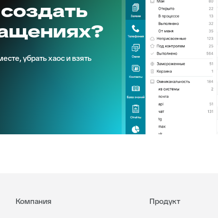
 создать
ращениях?
есте, убрать хаос и взять
Компания
Продукт