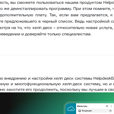
 есть, вы сможете пользоваться нашим продуктом Helpd
бо же деинсталлировать программу.
При этом помните, 
дополнительную плату. Так, если вам предлагается, 
те предложившего в черный список. Ведь настройкой с
ря на то, что хелп деск – относительно новая услуга, 
еведении и доверяйте только специалистам.
по внедрению и настройке хелп деск системы HelpdeskE
енную и многофункциональную хелп-деск систему, но и
нно захотите его продолжить, поскольку мы лучшие в св