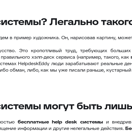
системы? Легально такого
ем в пример художника. Он, нарисовав картину, может 
усство. Это кропотливый труд, требующих больших
 правильного хэлп-деск сервиса (например, такого, как
стемах HelpdeskEddy люди зарабатывают реальные день
ибо обман, либо, как мы уже писали раньше, кустарный
 системы могут быть лиш
лностью
бесплатные
help
desk
системы
и внедрив
ищение информации и другие нелегальные действия.
Бе