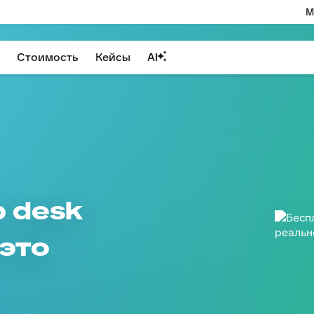
М
Стоимость
Кейсы
AI
p desk
 это