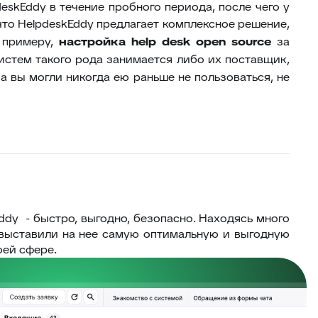
eskEddy в течение пробного периода, после чего у
что HelpdeskEddy предлагает комплексное решение,
к примеру,
настройка
help
desk
open
source
за
истем такого рода занимается либо их поставщик,
а вы могли никогда ею раньше не пользоваться, не
ddy - быстро, выгодно, безопасно. Находясь много
 выставили на нее самую оптимальную и выгодную
оей сфере.