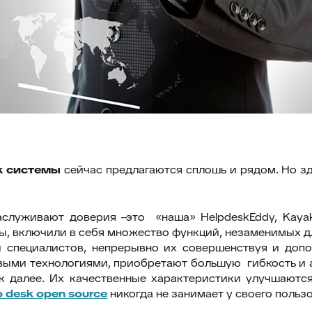
k
системы
сейчас предлагаются сплошь и рядом. Но зд
аслуживают доверия –это «наша» HelpdeskEddy, Kaya
ны, включили в себя множество функций, незаменимых 
 специалистов, непрерывно их совершенствуя и доп
овыми технологиями, приобретают большую гибкость и 
 далее. Их качественные характеристики улучшаются
p
desk
open
source
никогда не занимает у своего польз