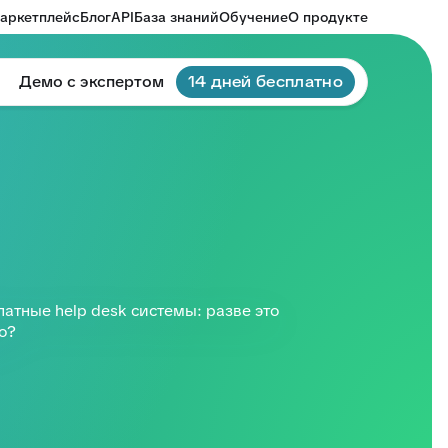
аркетплейс
Блог
API
База знаний
Обучение
О продукте
Демо с экспертом
14 дней бесплатно