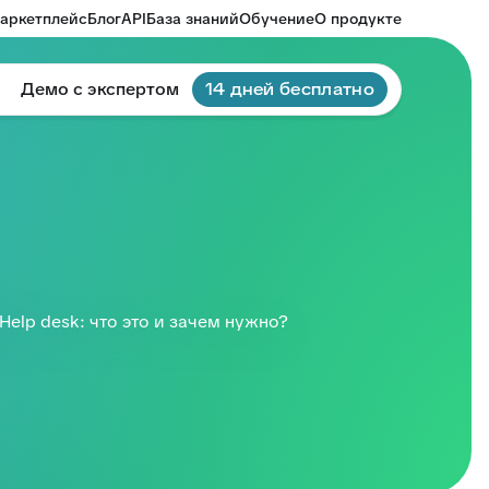
аркетплейс
Блог
API
База знаний
Обучение
О продукте
Демо с экспертом
14 дней бесплатно