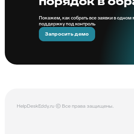
порядок в об
Покажем, как собрать все заявки в одном м
поддержку под контроль
Запросить демо
HelpDeskEddy.ru © Все права защищены.