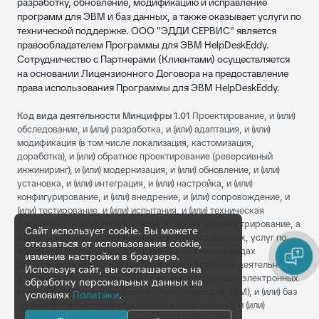
разработку, обновление, модификацию и исправление
программ для ЭВМ и баз данных, а также оказывает услуги по
технической поддержке. ООО "ЭДДИ СЕРВИС" является
правообладателем Программы для ЭВМ HelpDeskEddy.
Сотрудничество с Партнерами (Клиентами) осуществляется
на основании Лицензионного Договора на предоставление
права использования Программы для ЭВМ HelpDeskEddy.
Код вида деятельности Минцифры 1.01
Проектирование, и (или)
обследование, и (или) разработка, и (или) адаптация, и (или)
модификация (в том числе локализация, кастомизация,
доработка), и (или) обратное проектирование (реверсивный
инжиниринг), и (или) модернизация, и (или) обновление, и (или)
установка, и (или) интеграция, и (или) настройка, и (или)
конфигурирование, и (или) внедрение, и (или) сопровождение, и
(или) тестирование, и (или) испытания, и (или) техническая
поддержка, и (или) эксплуатация, включая администрирование, а
Сайт использует cookie. Вы можете
также оказание услуг (в том числе консультационных, услуг по
отказаться от использования cookie,
обучению, экспертных услуг и иных) в указанных видах
изменив настройки в браузере.
деятельности (далее - проектирование и (или) иная деятельность,
Используя сайт, вы соглашаетесь на
а также оказание услуг), в отношении программ для электронных
обработку персональных данных на
вычислительных машин (далее - программы для ЭВМ), и (или) баз
условиях
Политики
.
данных (в том числе их обновлений и исправлений), и (или)
визуальных пользовательских интерфейсов.