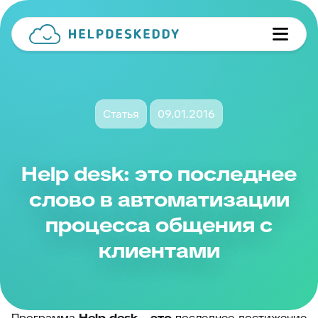
Статья
09.01.2016
Help desk: это последнее
слово в автоматизации
процесса общения с
клиентами
Программа
Help desk
–
это
последнее достижение