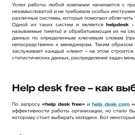
Успех работы любой компании начинается с пра
незамысловатой и не требовала особых инструмент
различные системы, которые помогают облегчить т
Одной из таких систем и является
helpdesk
-
называемые тикеты) и обрабатывающая их на св
данных по определенным ключевым словам (прин
непосредственно к менеджерам. Таким образом 
заслуживает каждый клиент – на этом строится 
статистических данных, распределение задач межд
Help desk free – как в
По запросу
«
help
desk
free
»
и
help
desk
com
н
эффективности работы организации, но стало б
которому стоит выбирать хелпдеск. Вот некоторые