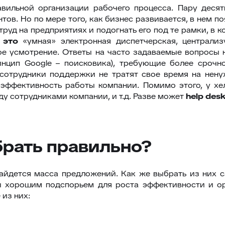
вильной организации рабочего процесса. Пару десят
ов. Но по мере того, как бизнес развивается, в нем 
руд на предприятиях и подогнать его под те рамки, в 
 это
«умная» электронная диспетчерская, централиз
ое усмотрение. Ответы на часто задаваемые вопросы
цип Google – поисковика), требующие более срочно
сотрудники поддержки не тратят свое время на ненуж
эффективность работы компании. Помимо этого, у хе
у сотрудниками компании, и т.д. Разве может
help
des
ыбрать правильно?
айдется масса предложений. Как же выбрать из них с
ы хорошим подспорьем для роста эффективности и ор
 из них: