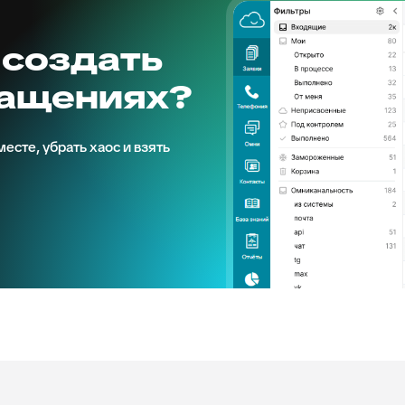
 создать
ращениях?
есте, убрать хаос и взять