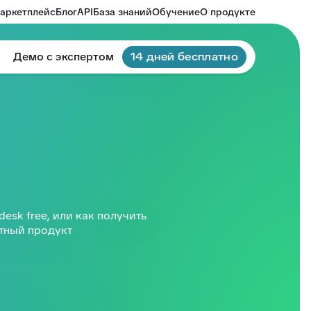
аркетплейс
Блог
API
База знаний
Обучение
О продукте
Демо с экспертом
14 дней бесплатно