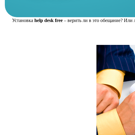
Установка
help
desk
free
– верить ли в это обещание? Или л