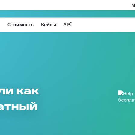
М
Стоимость
Кейсы
AI
или как
атный