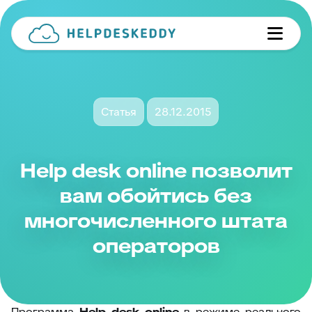
Статья
28.12.2015
Help desk online позволит
вам обойтись без
многочисленного штата
операторов
Программа
Help
desk
online
в режиме реального