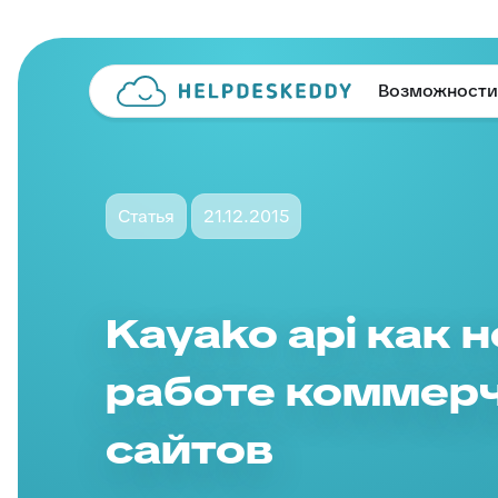
Возможности
Статья
21.12.2015
Kayako api как 
работе коммер
сайтов