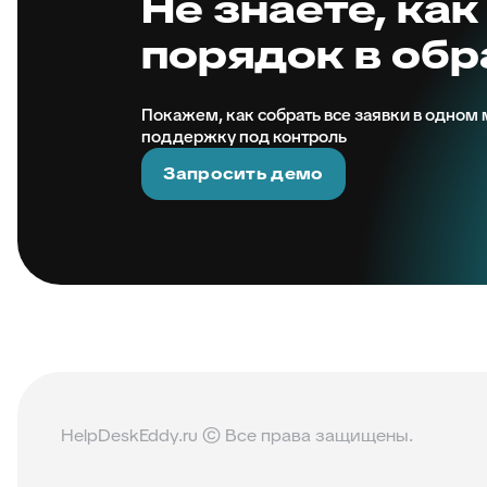
Не знаете, как
порядок в об
Покажем, как собрать все заявки в одном м
поддержку под контроль
Запросить демо
HelpDeskEddy.ru © Все права защищены.