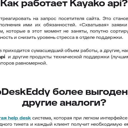
Как работает Kayako api?
треагировать на запрос посетителя сайта. Это стан
полнения ими их обязанностей. «Схватывая» заявки
, которые в этот момент не заняты, попутно сортир
ность и снизить уровень стресса в отделе поддержки.
в приходится сумасшедший объем работы, а другие, нао
api
и другие продукты технической поддержки (лучшим 
раторов равномерной.
DeskEddy более выгоден,
другие аналоги?
тая
help
desk
система, которая при легком интерфейс
 одного тикета и каждый клиент получит необходимую 