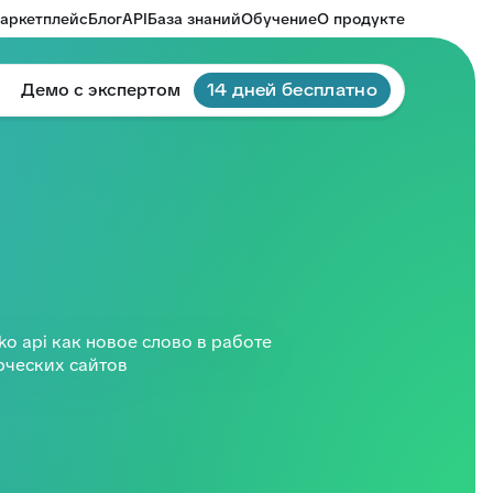
аркетплейс
Блог
API
База знаний
Обучение
О продукте
Демо с экспертом
14 дней бесплатно