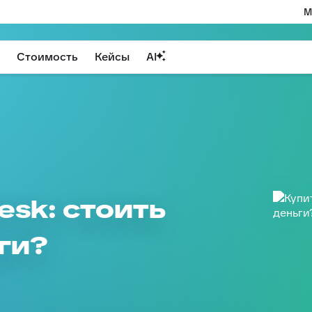
М
Стоимость
Кейсы
AI
esk: стоить
ги?