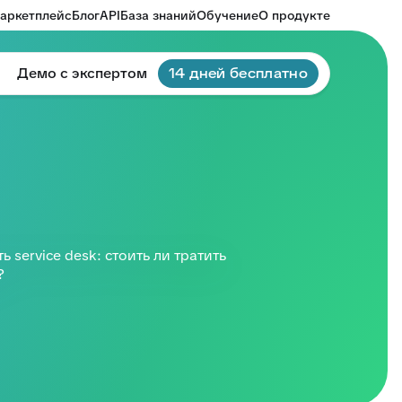
аркетплейс
Блог
API
База знаний
Обучение
О продукте
Демо с экспертом
14 дней бесплатно