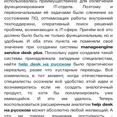
использовалась преимущественно для облегчения
функционирования IT-отдела. Поэтому и
первоначальными её задачами были слежение за
состоянием ПО, оптимизация работы внутренней
техподдержки, оперативный поиск решений
проблем, возникающих в IT-сфере. Причём всё это
должно было быть не только функциональным, но и
удобным. И оба этих пункта не поменяли своё
значение при создании системы
manageengine
service desk plus
. Поскольку идея создания такой
системы принадлежала западным специалистам,
найти
help desk на русском
было практически
нереально, разве что кустарные переводы. Всё
изменилось в тот момент, когда отечественные
специалисты осознали всё удобство этой идеи и
вознамерились если не создать аналогичный
продукт, то хотя бы локализировать уже
имеющийся. И это им удалось. Теперь
воспользоваться расширенным аналогом
help desk
на русском
может абсолютно любой желающий. А
что ни говори, языковая доступность -