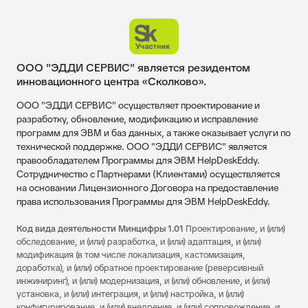
ООО "ЭДДИ СЕРВИС" является резидентом
инновационного центра «Сколково».
ООО "ЭДДИ СЕРВИС" осуществляет проектирование и
разработку, обновление, модификацию и исправление
программ для ЭВМ и баз данных, а также оказывает услуги по
технической поддержке. ООО "ЭДДИ СЕРВИС" является
правообладателем Программы для ЭВМ HelpDeskEddy.
Сотрудничество с Партнерами (Клиентами) осуществляется
на основании Лицензионного Договора на предоставление
права использования Программы для ЭВМ HelpDeskEddy.
Код вида деятельности Минцифры 1.01
Проектирование, и (или)
обследование, и (или) разработка, и (или) адаптация, и (или)
модификация (в том числе локализация, кастомизация,
доработка), и (или) обратное проектирование (реверсивный
инжиниринг), и (или) модернизация, и (или) обновление, и (или)
установка, и (или) интеграция, и (или) настройка, и (или)
конфигурирование, и (или) внедрение, и (или) сопровождение, и