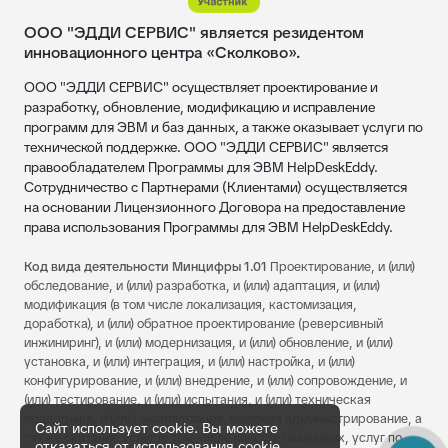
ООО "ЭДДИ СЕРВИС" является резидентом
инновационного центра «Сколково».
ООО "ЭДДИ СЕРВИС" осуществляет проектирование и
разработку, обновление, модификацию и исправление
программ для ЭВМ и баз данных, а также оказывает услуги по
технической поддержке. ООО "ЭДДИ СЕРВИС" является
правообладателем Программы для ЭВМ HelpDeskEddy.
Сотрудничество с Партнерами (Клиентами) осуществляется
на основании Лицензионного Договора на предоставление
права использования Программы для ЭВМ HelpDeskEddy.
Код вида деятельности Минцифры 1.01
Проектирование, и (или)
обследование, и (или) разработка, и (или) адаптация, и (или)
модификация (в том числе локализация, кастомизация,
доработка), и (или) обратное проектирование (реверсивный
инжиниринг), и (или) модернизация, и (или) обновление, и (или)
установка, и (или) интеграция, и (или) настройка, и (или)
конфигурирование, и (или) внедрение, и (или) сопровождение, и
(или) тестирование, и (или) испытания, и (или) техническая
поддержка, и (или) эксплуатация, включая администрирование, а
Сайт использует cookie. Вы можете
также оказание услуг (в том числе консультационных, услуг по
отказаться от использования cookie,