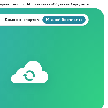
аркетплейс
Блог
API
База знаний
Обучение
О продукте
Демо с экспертом
14 дней бесплатно