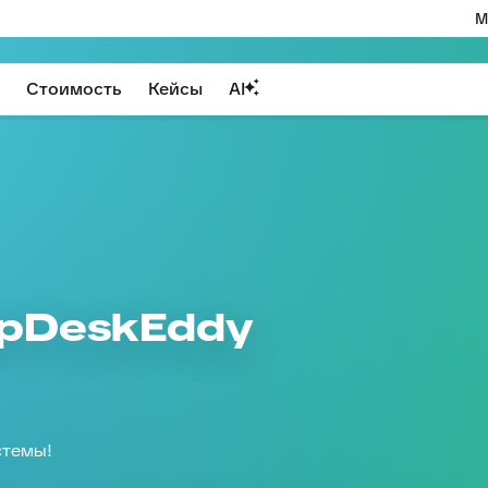
М
Стоимость
Кейсы
AI
lpDeskEddy
стемы!