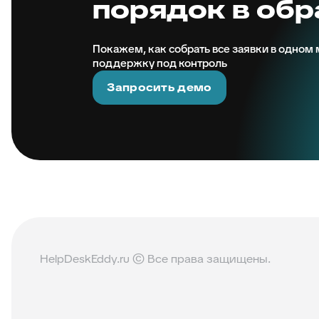
порядок в об
Покажем, как собрать все заявки в одном м
поддержку под контроль
Запросить демо
HelpDeskEddy.ru © Все права защищены.