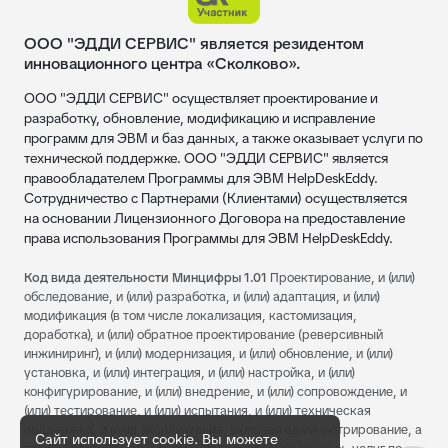
ООО "ЭДДИ СЕРВИС" является резидентом
инновационного центра «Сколково».
ООО "ЭДДИ СЕРВИС" осуществляет проектирование и
разработку, обновление, модификацию и исправление
программ для ЭВМ и баз данных, а также оказывает услуги по
технической поддержке. ООО "ЭДДИ СЕРВИС" является
правообладателем Программы для ЭВМ HelpDeskEddy.
Сотрудничество с Партнерами (Клиентами) осуществляется
на основании Лицензионного Договора на предоставление
права использования Программы для ЭВМ HelpDeskEddy.
Код вида деятельности Минцифры 1.01
Проектирование, и (или)
обследование, и (или) разработка, и (или) адаптация, и (или)
модификация (в том числе локализация, кастомизация,
доработка), и (или) обратное проектирование (реверсивный
инжиниринг), и (или) модернизация, и (или) обновление, и (или)
установка, и (или) интеграция, и (или) настройка, и (или)
конфигурирование, и (или) внедрение, и (или) сопровождение, и
(или) тестирование, и (или) испытания, и (или) техническая
поддержка, и (или) эксплуатация, включая администрирование, а
Сайт использует cookie. Вы можете