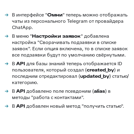
В интерфейсе "
Омни
" теперь можно отображать
чаты из персонального Telegram от провайдера
ChatApp.
В меню "
Настройки заявок
" добавлена
настройка "Сворачивать подзаявки в списке
заявок". Если опция включена, то в списке заявок
все подзаявки будут по умолчанию свёрнутыми.
В
API
для базы знаний теперь отображается ID
пользователя, который создал (
created_by
) и
последним отредактировал (
updated_by
) статью/
категорию.
В
API
добавлено поле псевдоним (
alias
) в
методы "работа с контактами".
В
API
добавлен новый метод "получить статью".