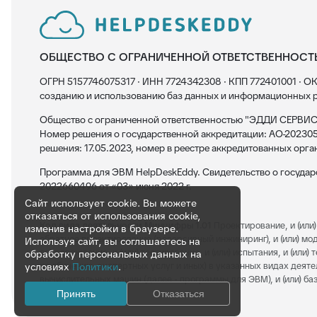
ОБЩЕСТВО С ОГРАНИЧЕННОЙ ОТВЕТСТВЕННОСТ
ОГРН 5157746075317 · ИНН 7724342308 · КПП 772401001 · ОК
созданию и использованию баз данных и информационных р
Общество с ограниченной ответственностью "ЭДДИ СЕРВИС"
Номер решения о государственной аккредитации: АО-202305
решения: 17.05.2023, номер в реестре аккредитованных орга
Программа для ЭВМ HelpDeskEddy. Свидетельство о госуда
2022660496 от «03» июня 2022 г.
Сайт использует cookie. Вы можете
отказаться от использования cookie,
Код вида деятельности Минцифры 1.01
Проектирование, и (или) 
изменив настройки в браузере.
обратное проектирование (реверсивный инжиниринг), и (или) модерн
Используя сайт, вы соглашаетесь на
сопровождение, и (или) тестирование, и (или) испытания, и (или
обработку персональных данных на
по обучению, экспертных услуг и иных) в указанных видах деяте
условиях
Политики
.
вычислительных машин (далее - программы для ЭВМ), и (или) баз
Принять
Отказаться