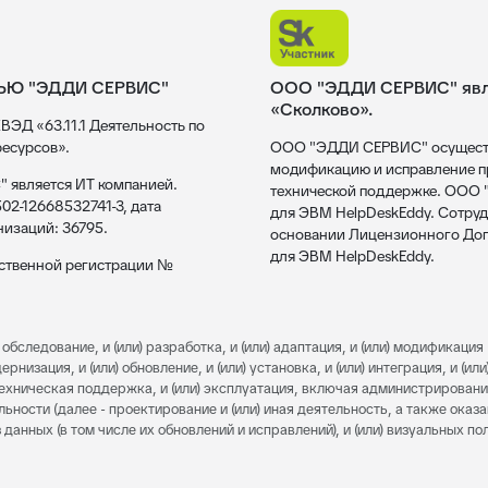
ЬЮ "ЭДДИ СЕРВИС"
ООО "ЭДДИ СЕРВИС" явля
«Сколково».
ВЭД «63.11.1 Деятельность по
есурсов».
ООО "ЭДДИ СЕРВИС" осуществл
модификацию и исправление пр
 является ИТ компанией.
технической поддержке. ООО
02-12668532741-3, дата
для ЭВМ HelpDeskEddy. Сотруд
низаций: 36795.
основании Лицензионного Дог
для ЭВМ HelpDeskEddy.
рственной регистрации №
обследование, и (или) разработка, и (или) адаптация, и (или) модификация 
изация, и (или) обновление, и (или) установка, и (или) интеграция, и (или)
) техническая поддержка, и (или) эксплуатация, включая администрировани
льности (далее - проектирование и (или) иная деятельность, а также оказ
 данных (в том числе их обновлений и исправлений), и (или) визуальных п