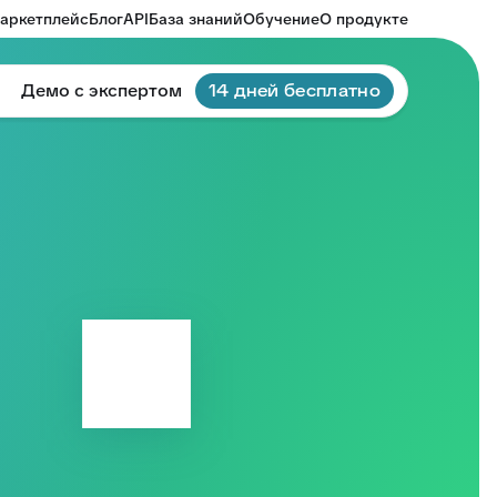
аркетплейс
Блог
API
База знаний
Обучение
О продукте
Демо с экспертом
14 дней бесплатно