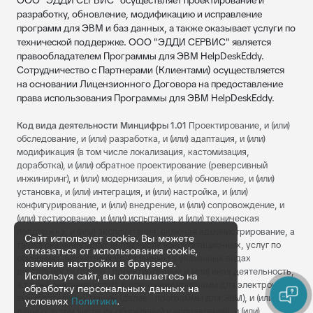
ООО "ЭДДИ СЕРВИС" осуществляет проектирование и
разработку, обновление, модификацию и исправление
программ для ЭВМ и баз данных, а также оказывает услуги по
технической поддержке. ООО "ЭДДИ СЕРВИС" является
правообладателем Программы для ЭВМ HelpDeskEddy.
Сотрудничество с Партнерами (Клиентами) осуществляется
на основании Лицензионного Договора на предоставление
права использования Программы для ЭВМ HelpDeskEddy.
Код вида деятельности Минцифры 1.01
Проектирование, и (или)
обследование, и (или) разработка, и (или) адаптация, и (или)
модификация (в том числе локализация, кастомизация,
доработка), и (или) обратное проектирование (реверсивный
инжиниринг), и (или) модернизация, и (или) обновление, и (или)
установка, и (или) интеграция, и (или) настройка, и (или)
конфигурирование, и (или) внедрение, и (или) сопровождение, и
(или) тестирование, и (или) испытания, и (или) техническая
поддержка, и (или) эксплуатация, включая администрирование, а
Сайт использует cookie. Вы можете
также оказание услуг (в том числе консультационных, услуг по
отказаться от использования cookie,
обучению, экспертных услуг и иных) в указанных видах
изменив настройки в браузере.
деятельности (далее - проектирование и (или) иная деятельность,
Используя сайт, вы соглашаетесь на
а также оказание услуг), в отношении программ для электронных
обработку персональных данных на
вычислительных машин (далее - программы для ЭВМ), и (или) баз
условиях
Политики
.
данных (в том числе их обновлений и исправлений), и (или)