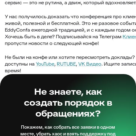
сервис — это не рутина, а движ, который вдохновляет
У нас получилось доказать что конференция про клие
живой, полезной и бесплатной. Это не разовое собы
EddyConfa ежегодной традицией, и с каждым годом он
Хочешь быть в деле? Подписывайся на Телеграм
Клие
пропусти новости о следующей конфе!
Не были на конфе или хотите пересмотреть доклады?
доступны на
YouTube
,
RUTUBE
,
VK Видео
. Ищите запис
время!
Не знаете, как
создать порядок в
обращениях?
Покажем, как собрать все заявки в одном
месте, убрать хаос и взять поддержку под