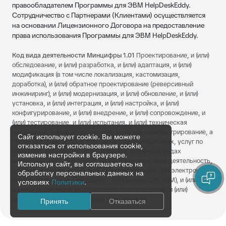
правообладателем Программы для ЭВМ HelpDeskEddy.
Сотрудничество с Партнерами (Клиентами) осуществляется
на основании Лицензионного Договора на предоставление
права использования Программы для ЭВМ HelpDeskEddy.
Код вида деятельности Минцифры 1.01
Проектирование, и (или)
обследование, и (или) разработка, и (или) адаптация, и (или)
модификация (в том числе локализация, кастомизация,
доработка), и (или) обратное проектирование (реверсивный
инжиниринг), и (или) модернизация, и (или) обновление, и (или)
установка, и (или) интеграция, и (или) настройка, и (или)
конфигурирование, и (или) внедрение, и (или) сопровождение, и
(или) тестирование, и (или) испытания, и (или) техническая
поддержка, и (или) эксплуатация, включая администрирование, а
Сайт использует cookie. Вы можете
также оказание услуг (в том числе консультационных, услуг по
отказаться от использования cookie,
обучению, экспертных услуг и иных) в указанных видах
изменив настройки в браузере.
деятельности (далее - проектирование и (или) иная деятельность,
Используя сайт, вы соглашаетесь на
а также оказание услуг), в отношении программ для электронных
обработку персональных данных на
вычислительных машин (далее - программы для ЭВМ), и (или) баз
условиях
Политики
.
данных (в том числе их обновлений и исправлений), и (или)
визуальных пользовательских интерфейсов.
Принять
Отказаться