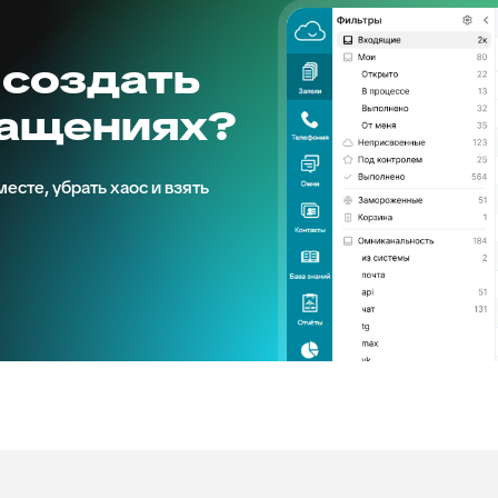
 создать
ращениях?
есте, убрать хаос и взять