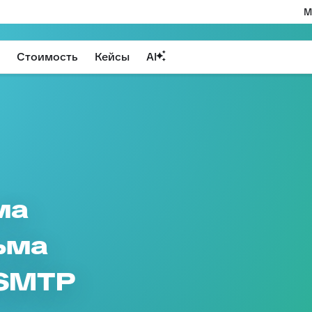
М
Стоимость
Кейсы
AI
ма
ьма
 SMTP