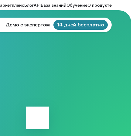
аркетплейс
Блог
API
База знаний
Обучение
О продукте
Демо с экспертом
14 дней бесплатно