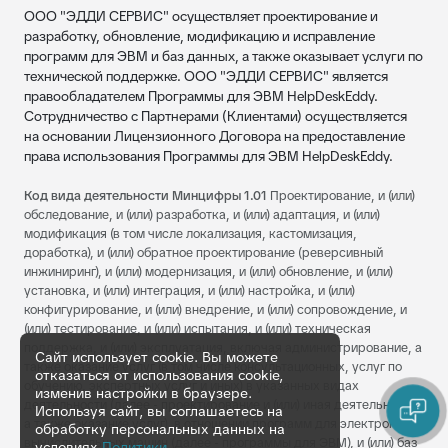
ООО "ЭДДИ СЕРВИС" осуществляет проектирование и
разработку, обновление, модификацию и исправление
программ для ЭВМ и баз данных, а также оказывает услуги по
технической поддержке. ООО "ЭДДИ СЕРВИС" является
правообладателем Программы для ЭВМ HelpDeskEddy.
Сотрудничество с Партнерами (Клиентами) осуществляется
на основании Лицензионного Договора на предоставление
права использования Программы для ЭВМ HelpDeskEddy.
Код вида деятельности Минцифры 1.01
Проектирование, и (или)
обследование, и (или) разработка, и (или) адаптация, и (или)
модификация (в том числе локализация, кастомизация,
доработка), и (или) обратное проектирование (реверсивный
инжиниринг), и (или) модернизация, и (или) обновление, и (или)
установка, и (или) интеграция, и (или) настройка, и (или)
конфигурирование, и (или) внедрение, и (или) сопровождение, и
(или) тестирование, и (или) испытания, и (или) техническая
поддержка, и (или) эксплуатация, включая администрирование, а
Сайт использует cookie. Вы можете
также оказание услуг (в том числе консультационных, услуг по
отказаться от использования cookie,
обучению, экспертных услуг и иных) в указанных видах
изменив настройки в браузере.
деятельности (далее - проектирование и (или) иная деятельность,
Используя сайт, вы соглашаетесь на
а также оказание услуг), в отношении программ для электронных
обработку персональных данных на
вычислительных машин (далее - программы для ЭВМ), и (или) баз
условиях
Политики
.