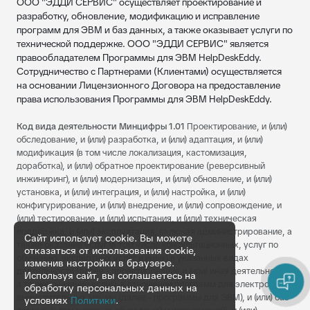
ООО "ЭДДИ СЕРВИС" осуществляет проектирование и
разработку, обновление, модификацию и исправление
программ для ЭВМ и баз данных, а также оказывает услуги по
технической поддержке. ООО "ЭДДИ СЕРВИС" является
правообладателем Программы для ЭВМ HelpDeskEddy.
Сотрудничество с Партнерами (Клиентами) осуществляется
на основании Лицензионного Договора на предоставление
права использования Программы для ЭВМ HelpDeskEddy.
Код вида деятельности Минцифры 1.01
Проектирование, и (или)
обследование, и (или) разработка, и (или) адаптация, и (или)
модификация (в том числе локализация, кастомизация,
доработка), и (или) обратное проектирование (реверсивный
инжиниринг), и (или) модернизация, и (или) обновление, и (или)
установка, и (или) интеграция, и (или) настройка, и (или)
конфигурирование, и (или) внедрение, и (или) сопровождение, и
(или) тестирование, и (или) испытания, и (или) техническая
поддержка, и (или) эксплуатация, включая администрирование, а
Сайт использует cookie. Вы можете
также оказание услуг (в том числе консультационных, услуг по
отказаться от использования cookie,
обучению, экспертных услуг и иных) в указанных видах
изменив настройки в браузере.
деятельности (далее - проектирование и (или) иная деятельность,
Используя сайт, вы соглашаетесь на
а также оказание услуг), в отношении программ для электронных
обработку персональных данных на
вычислительных машин (далее - программы для ЭВМ), и (или) баз
условиях
Политики
.