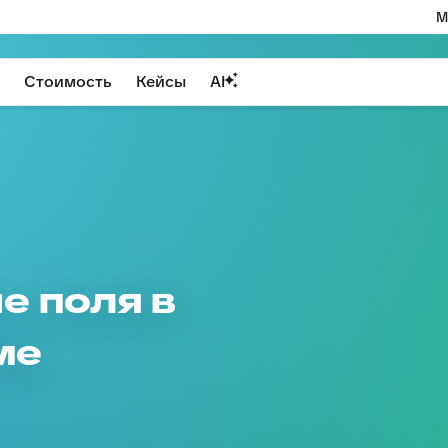
М
Стоимость
Кейсы
AI
 поля в
ме