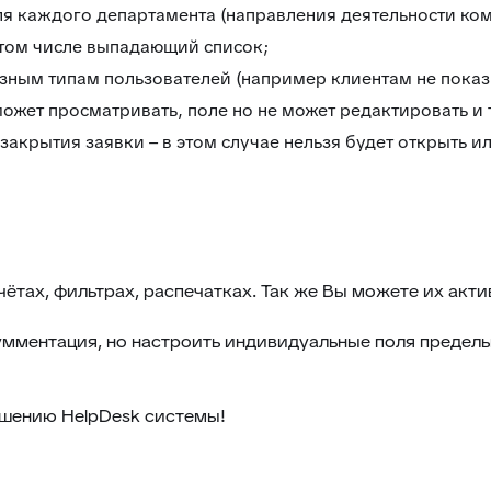
я каждого департамента (направления деятельности ком
 том числе выпадающий список;
азным типам пользователей (например клиентам не показ
жет просматривать, поле но не может редактировать и т.
акрытия заявки – в этом случае нельзя будет открыть ил
ётах, фильтрах, распечатках. Так же Вы можете их акт
мментация, но настроить индивидуальные поля предельн
шению HelpDesk системы!