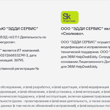
ЬЮ "ЭДДИ СЕРВИС"
ООО "ЭДДИ СЕРВИС" явля
«Сколково».
ВЭД «63.11.1 Деятельность по
есурсов».
ООО "ЭДДИ СЕРВИС" осуществл
модификацию и исправление пр
 является ИТ компанией.
технической поддержке. ООО
02-12668532741-3, дата
для ЭВМ HelpDeskEddy. Сотруд
низаций: 36795.
основании Лицензионного Дог
для ЭВМ HelpDeskEddy.
рственной регистрации №
обследование, и (или) разработка, и (или) адаптация, и (или) модификация 
изация, и (или) обновление, и (или) установка, и (или) интеграция, и (или)
) техническая поддержка, и (или) эксплуатация, включая администрировани
льности (далее - проектирование и (или) иная деятельность, а также оказ
 данных (в том числе их обновлений и исправлений), и (или) визуальных п