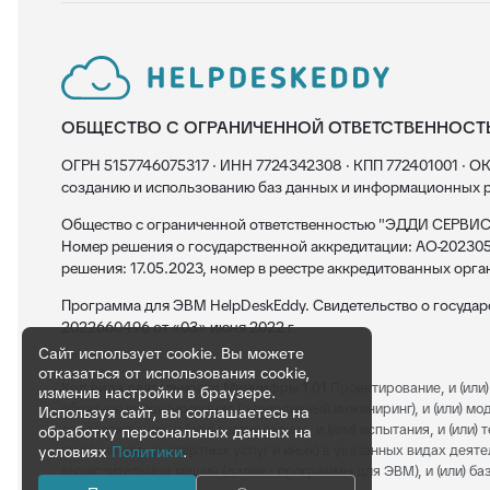
ОБЩЕСТВО С ОГРАНИЧЕННОЙ ОТВЕТСТВЕННОСТ
ОГРН 5157746075317 · ИНН 7724342308 · КПП 772401001 · ОК
созданию и использованию баз данных и информационных р
Общество с ограниченной ответственностью "ЭДДИ СЕРВИС"
Номер решения о государственной аккредитации: АО-202305
решения: 17.05.2023, номер в реестре аккредитованных орга
Программа для ЭВМ HelpDeskEddy. Свидетельство о госуда
2022660496 от «03» июня 2022 г.
Сайт использует cookie. Вы можете
отказаться от использования cookie,
Код вида деятельности Минцифры 1.01
Проектирование, и (или) 
изменив настройки в браузере.
обратное проектирование (реверсивный инжиниринг), и (или) модерн
Используя сайт, вы соглашаетесь на
сопровождение, и (или) тестирование, и (или) испытания, и (или
обработку персональных данных на
по обучению, экспертных услуг и иных) в указанных видах деяте
условиях
Политики
.
вычислительных машин (далее - программы для ЭВМ), и (или) баз