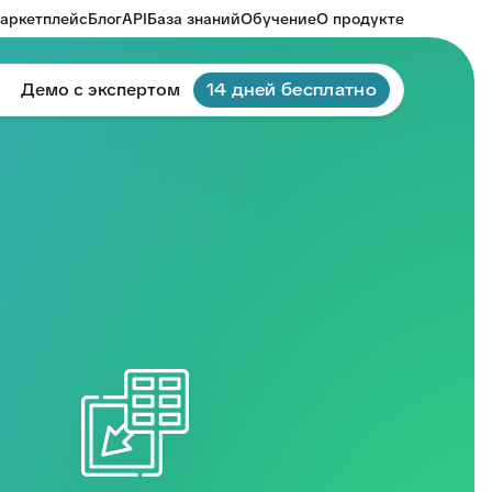
аркетплейс
Блог
API
База знаний
Обучение
О продукте
Демо с экспертом
14 дней бесплатно