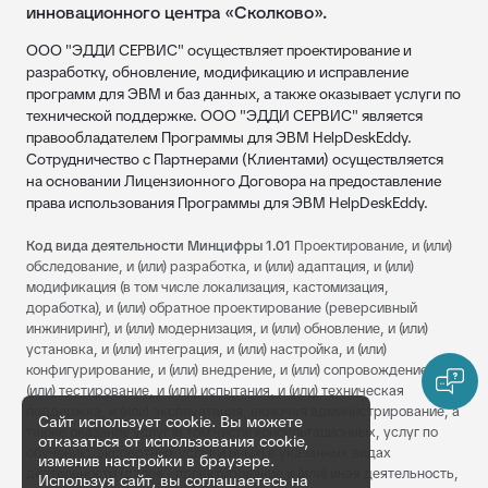
инновационного центра «Сколково».
ООО "ЭДДИ СЕРВИС" осуществляет проектирование и
разработку, обновление, модификацию и исправление
программ для ЭВМ и баз данных, а также оказывает услуги по
технической поддержке. ООО "ЭДДИ СЕРВИС" является
правообладателем Программы для ЭВМ HelpDeskEddy.
Сотрудничество с Партнерами (Клиентами) осуществляется
на основании Лицензионного Договора на предоставление
права использования Программы для ЭВМ HelpDeskEddy.
Код вида деятельности Минцифры 1.01
Проектирование, и (или)
обследование, и (или) разработка, и (или) адаптация, и (или)
модификация (в том числе локализация, кастомизация,
доработка), и (или) обратное проектирование (реверсивный
инжиниринг), и (или) модернизация, и (или) обновление, и (или)
установка, и (или) интеграция, и (или) настройка, и (или)
конфигурирование, и (или) внедрение, и (или) сопровождение, и
(или) тестирование, и (или) испытания, и (или) техническая
поддержка, и (или) эксплуатация, включая администрирование, а
Сайт использует cookie. Вы можете
также оказание услуг (в том числе консультационных, услуг по
отказаться от использования cookie,
обучению, экспертных услуг и иных) в указанных видах
изменив настройки в браузере.
деятельности (далее - проектирование и (или) иная деятельность,
Используя сайт, вы соглашаетесь на