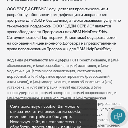
ООО "ЭДДИ СЕРВИС" осуществляет проектирование и
разработку, обновление, модификацию и исправление
программ для ЭВМ и баз данных, а также оказывает услуги по
технической поддержке. ООО "ЭДДИ СЕРВИС" является
правообладателем Программы для ЭВМ HelpDeskEddy.
Сотрудничество с Партнерами (Клиентами) осуществляется
на основании Лицензионного Договора на предоставление
права использования Программы для ЭВМ HelpDeskEddy.
Код вида деятельности Минцифры 1.01
Проектирование, и (или)
обследование, и (или) разработка, и (или) адаптация, и (или)
модификация (в том числе локализация, кастомизация,
доработка), и (или) обратное проектирование (реверсивный
инжиниринг), и (или) модернизация, и (или) обновление, и (или)
установка, и (или) интеграция, и (или) настройка, и (или)
конфигурирование, и (или) внедрение, и (или) сопровождение, и
(или) тестирование, и (или) испытания, и (или) техническая
поддержка, и (или) эксплуатация, включая администрирование, а
Сайт использует cookie. Вы можете
также оказание услуг (в том числе консультационных, услуг по
отказаться от использования cookie,
обучению, экспертных услуг и иных) в указанных видах
изменив настройки в браузере.
деятельности (далее - проектирование и (или) иная деятельность,
Используя сайт, вы соглашаетесь на
а также оказание услуг), в отношении программ для электронных
обработку персональных данных на