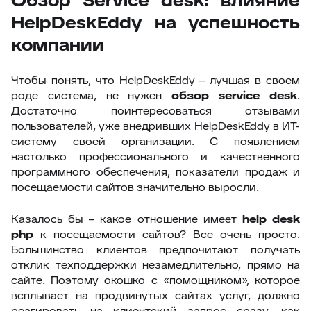
Обзор Service desk: влияние
HelpDeskEddy на успешность
компании
Чтобы понять, что HelpDeskEddy – лучшая в своем
роде система, не нужен
обзор
service
desk
.
Достаточно поинтересоваться отзывами
пользователей, уже внедривших HelpDeskEddy в ИТ-
систему своей организации. С появлением
настолько профессионального и качественного
программного обеспечения, показатели продаж и
посещаемости сайтов значительно выросли.
Казалось бы – какое отношение имеет
help
desk
php
к посещаемости сайтов? Все очень просто.
Большинство клиентов предпочитают получать
отклик техподдержки незамедлительно, прямо на
сайте. Поэтому окошко с «помощником», которое
всплывает на продвинутых сайтах услуг, должно
реагировать на клиентский запрос сразу, как