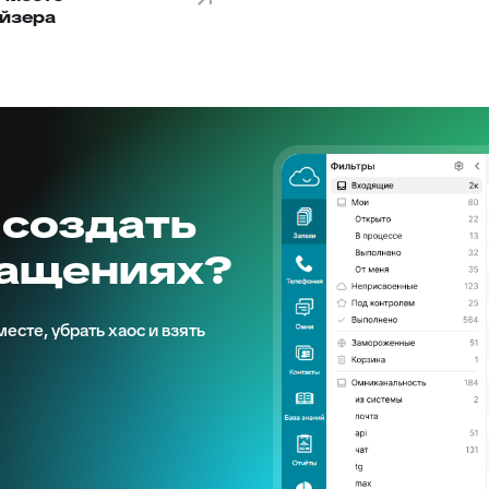
йзера
 создать
ращениях?
есте, убрать хаос и взять