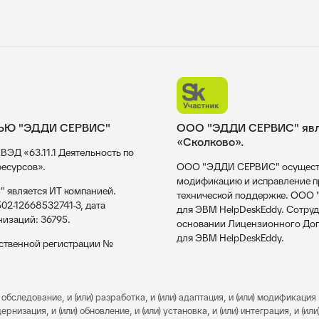
ЬЮ "ЭДДИ СЕРВИС"
ООО "ЭДДИ СЕРВИС" явля
«Сколково».
ВЭД «63.11.1 Деятельность по
есурсов».
ООО "ЭДДИ СЕРВИС" осуществл
модификацию и исправление пр
 является ИТ компанией.
технической поддержке. ООО
02-12668532741-3, дата
для ЭВМ HelpDeskEddy. Сотруд
низаций: 36795.
основании Лицензионного Дог
для ЭВМ HelpDeskEddy.
рственной регистрации №
обследование, и (или) разработка, и (или) адаптация, и (или) модификация 
изация, и (или) обновление, и (или) установка, и (или) интеграция, и (или)