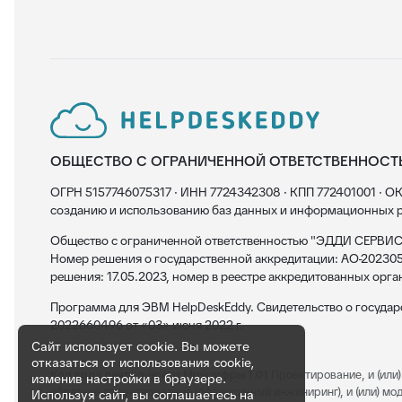
ОБЩЕСТВО С ОГРАНИЧЕННОЙ ОТВЕТСТВЕННОСТ
ОГРН 5157746075317 · ИНН 7724342308 · КПП 772401001 · ОК
созданию и использованию баз данных и информационных р
Общество с ограниченной ответственностью "ЭДДИ СЕРВИС"
Номер решения о государственной аккредитации: АО-202305
решения: 17.05.2023, номер в реестре аккредитованных орга
Программа для ЭВМ HelpDeskEddy. Свидетельство о госуда
2022660496 от «03» июня 2022 г.
Сайт использует cookie. Вы можете
отказаться от использования cookie,
Код вида деятельности Минцифры 1.01
Проектирование, и (или) 
изменив настройки в браузере.
обратное проектирование (реверсивный инжиниринг), и (или) модерн
Используя сайт, вы соглашаетесь на