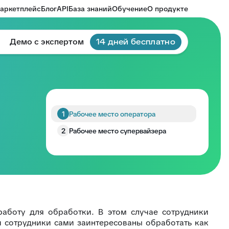
аркетплейс
Блог
API
База знаний
Обучение
О продукте
Демо с экспертом
14 дней бесплатно
1
Рабочее место оператора
2
Рабочее место супервайзера
работу для обработки. В этом случае сотрудники
 и сотрудники сами заинтересованы обработать как