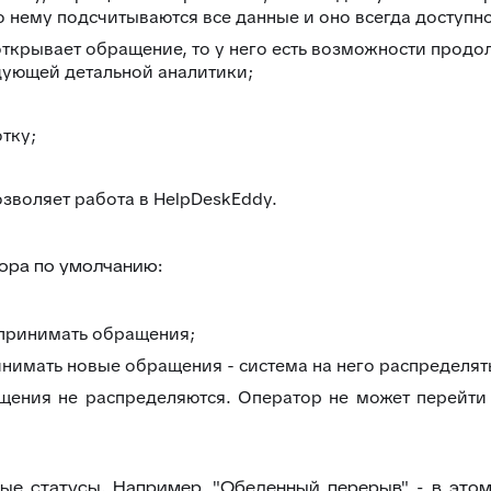
о нему подсчитываются все данные и оно всегда доступно
открывает обращение, то у него есть возможности продо
ующей детальной аналитики;
тку;
зволяет работа в HelpDeskEddy.
тора по умолчанию:
в принимать обращения;
ринимать новые обращения - система на него распределят
ащения не распределяются. Оператор не может перейти в
ые статусы. Например, "Обеденный перерыв" - в этом 