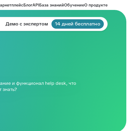
аркетплейс
Блог
API
База знаний
Обучение
О продукте
Демо с экспертом
14 дней бесплатно