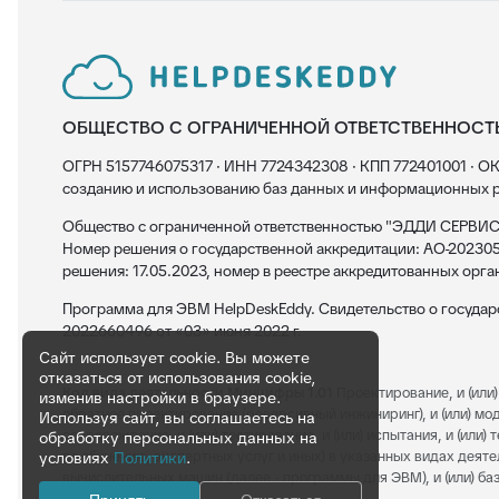
ОБЩЕСТВО С ОГРАНИЧЕННОЙ ОТВЕТСТВЕННОСТ
ОГРН 5157746075317 · ИНН 7724342308 · КПП 772401001 · ОК
созданию и использованию баз данных и информационных р
Общество с ограниченной ответственностью "ЭДДИ СЕРВИС"
Номер решения о государственной аккредитации: АО-202305
решения: 17.05.2023, номер в реестре аккредитованных орга
Программа для ЭВМ HelpDeskEddy. Свидетельство о госуда
2022660496 от «03» июня 2022 г.
Сайт использует cookie. Вы можете
отказаться от использования cookie,
Код вида деятельности Минцифры 1.01
Проектирование, и (или) 
изменив настройки в браузере.
обратное проектирование (реверсивный инжиниринг), и (или) модерн
Используя сайт, вы соглашаетесь на
сопровождение, и (или) тестирование, и (или) испытания, и (или
обработку персональных данных на
по обучению, экспертных услуг и иных) в указанных видах деяте
условиях
Политики
.
вычислительных машин (далее - программы для ЭВМ), и (или) баз