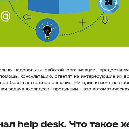
ально недовольны работой организации, предоставл
 помощь, консультацию, ответят на интересующие их в
вое безотлагательное решение. Ни один клиент не люби
ная задача «хелпдеск» продукции – это автоматическа
л help desk. Что такое х