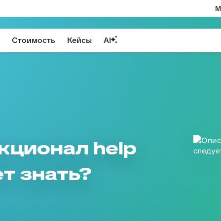
М
Стоимость
Кейсы
AI
кционал help
ет знать?