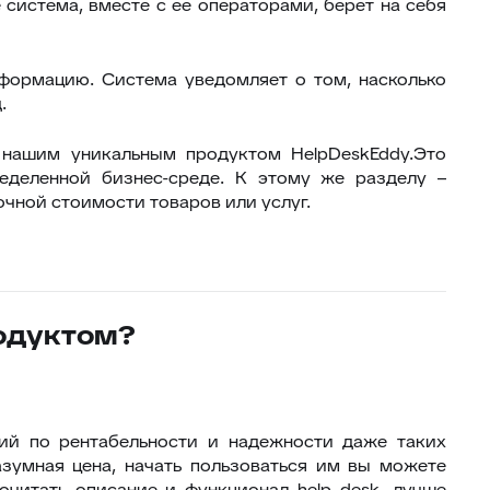
 система, вместе с ее операторами, берет на себя
нформацию. Система уведомляет о том, насколько
.
 нашим уникальным продуктом HelpDeskEddy.Это
еделенной бизнес-среде. К этому же разделу –
чной стоимости товаров или услуг.
одуктом?
ий по рентабельности и надежности даже таких
азумная цена, начать пользоваться им вы можете
очитать описание и функционал help desk, лучше