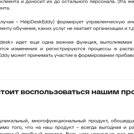
лиента и доносит их до остального персонала. Эта же
нта.
случае – HelpDeskEddy) формирует управленческую и
нту обучение, каких услуг не хватает организации и т.д
 desk» идет еще одна важная функция, выполняемая
сятся изменения и регистрируются процессы в распр
Eddy может принимать участие в формировании прибаво
стоит воспользоваться нашим пр
уникальный, многофункциональный продукт, обошедш
мимо того, что на наш продукт – всегда выгодная и р
дневный пробный период. Ведь чем несколько раз пр