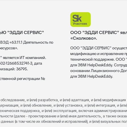
ЬЮ "ЭДДИ СЕРВИС"
ООО "ЭДДИ СЕРВИС" явля
«Сколково».
ВЭД «63.11.1 Деятельность по
есурсов».
ООО "ЭДДИ СЕРВИС" осуществл
модификацию и исправление пр
 является ИТ компанией.
технической поддержке. ООО
02-12668532741-3, дата
для ЭВМ HelpDeskEddy. Сотруд
низаций: 36795.
основании Лицензионного Дог
для ЭВМ HelpDeskEddy.
рственной регистрации №
обследование, и (или) разработка, и (или) адаптация, и (или) модификация 
изация, и (или) обновление, и (или) установка, и (или) интеграция, и (или)
) техническая поддержка, и (или) эксплуатация, включая администрировани
льности (далее - проектирование и (или) иная деятельность, а также оказ
 данных (в том числе их обновлений и исправлений), и (или) визуальных п