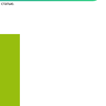
 статью
.