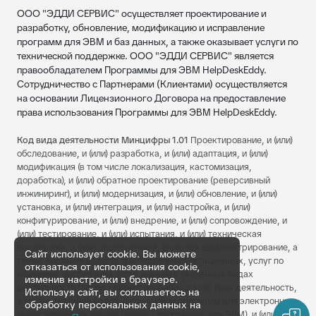
ООО "ЭДДИ СЕРВИС" осуществляет проектирование и
разработку, обновление, модификацию и исправление
программ для ЭВМ и баз данных, а также оказывает услуги по
технической поддержке. ООО "ЭДДИ СЕРВИС" является
правообладателем Программы для ЭВМ HelpDeskEddy.
Сотрудничество с Партнерами (Клиентами) осуществляется
на основании Лицензионного Договора на предоставление
права использования Программы для ЭВМ HelpDeskEddy.
Код вида деятельности Минцифры 1.01
Проектирование, и (или)
обследование, и (или) разработка, и (или) адаптация, и (или)
модификация (в том числе локализация, кастомизация,
доработка), и (или) обратное проектирование (реверсивный
инжиниринг), и (или) модернизация, и (или) обновление, и (или)
установка, и (или) интеграция, и (или) настройка, и (или)
конфигурирование, и (или) внедрение, и (или) сопровождение, и
(или) тестирование, и (или) испытания, и (или) техническая
поддержка, и (или) эксплуатация, включая администрирование, а
Сайт использует cookie. Вы можете
также оказание услуг (в том числе консультационных, услуг по
отказаться от использования cookie,
обучению, экспертных услуг и иных) в указанных видах
изменив настройки в браузере.
деятельности (далее - проектирование и (или) иная деятельность,
Используя сайт, вы соглашаетесь на
а также оказание услуг), в отношении программ для электронных
обработку персональных данных на
вычислительных машин (далее - программы для ЭВМ), и (или) баз