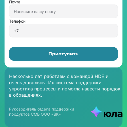
Почта
Телефон
Приступить
Несколько лет работаем с командой HDE и
очень довольны. Их система поддержки
упростила процессы и помогла навести порядок
в обращениях.
Руководитель департамента
Руководитель клиентской службы
Руководитель отдела
Руководитель отдела поддержки
по работе с клиентами
«Циан»
по работе с клиентами
Директор Департамента продаж
Директор по онлайн бизнесу
Директор по клиентскому опыту
продуктов СМБ ООО «ВК»
и послепродажного обслуживания