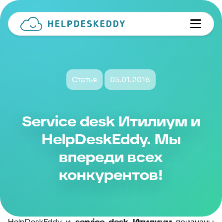
Статья
05.01.2016
Service desk Итилиум и
HelpDeskEddy. Мы
впереди всех
конкурентов!
HelpDeskEddy и
service
desk
Итилиум
признаны